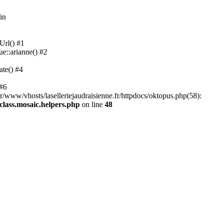
in
Url() #1
ue::arianne() #2
ate() #4
 #6
ar/www/vhosts/laselleriejaudraisienne.fr/httpdocs/oktopus.php(58):
/class.mosaic.helpers.php
on line
48