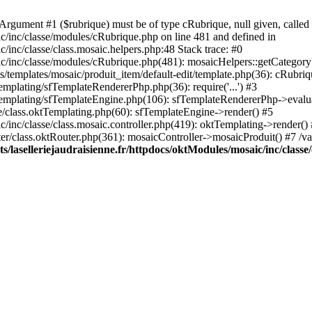
rgument #1 ($rubrique) must be of type cRubrique, null given, called 
ic/inc/classe/modules/cRubrique.php on line 481 and defined in
/inc/classe/class.mosaic.helpers.php:48 Stack trace: #0
ic/inc/classe/modules/cRubrique.php(481): mosaicHelpers::getCategory
s/templates/mosaic/produit_item/default-edit/template.php(36): cRubriq
emplating/sfTemplateRendererPhp.php(36): require('...') #3
sfTemplating/sfTemplateEngine.php(106): sfTemplateRendererPhp->evalu
ore/class.oktTemplating.php(60): sfTemplateEngine->render() #5
c/inc/classe/class.mosaic.controller.php(419): oktTemplating->render()
uter/class.oktRouter.php(361): mosaicController->mosaicProduit() #7 /v
/laselleriejaudraisienne.fr/httpdocs/oktModules/mosaic/inc/classe