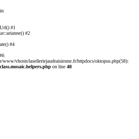
in
Url() #1
ue::arianne() #2
ate() #4
 #6
ar/www/vhosts/laselleriejaudraisienne.fr/httpdocs/oktopus.php(58):
/class.mosaic.helpers.php
on line
48