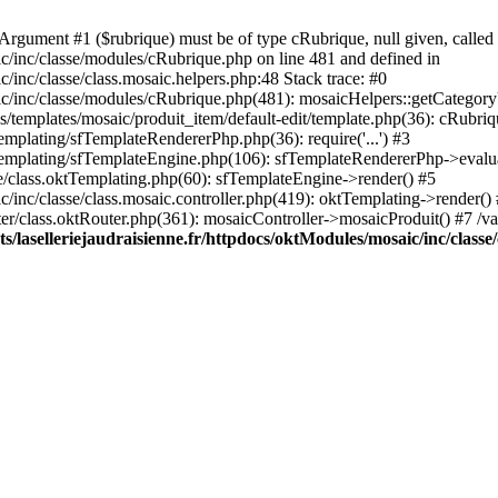
rgument #1 ($rubrique) must be of type cRubrique, null given, called 
ic/inc/classe/modules/cRubrique.php on line 481 and defined in
/inc/classe/class.mosaic.helpers.php:48 Stack trace: #0
ic/inc/classe/modules/cRubrique.php(481): mosaicHelpers::getCategory
s/templates/mosaic/produit_item/default-edit/template.php(36): cRubriq
emplating/sfTemplateRendererPhp.php(36): require('...') #3
sfTemplating/sfTemplateEngine.php(106): sfTemplateRendererPhp->evalu
ore/class.oktTemplating.php(60): sfTemplateEngine->render() #5
c/inc/classe/class.mosaic.controller.php(419): oktTemplating->render()
uter/class.oktRouter.php(361): mosaicController->mosaicProduit() #7 /v
/laselleriejaudraisienne.fr/httpdocs/oktModules/mosaic/inc/classe