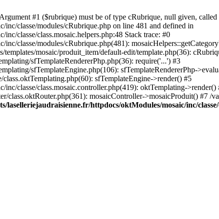
rgument #1 ($rubrique) must be of type cRubrique, null given, called 
ic/inc/classe/modules/cRubrique.php on line 481 and defined in
/inc/classe/class.mosaic.helpers.php:48 Stack trace: #0
ic/inc/classe/modules/cRubrique.php(481): mosaicHelpers::getCategory
s/templates/mosaic/produit_item/default-edit/template.php(36): cRubriq
emplating/sfTemplateRendererPhp.php(36): require('...') #3
sfTemplating/sfTemplateEngine.php(106): sfTemplateRendererPhp->evalu
ore/class.oktTemplating.php(60): sfTemplateEngine->render() #5
c/inc/classe/class.mosaic.controller.php(419): oktTemplating->render()
uter/class.oktRouter.php(361): mosaicController->mosaicProduit() #7 /v
/laselleriejaudraisienne.fr/httpdocs/oktModules/mosaic/inc/classe