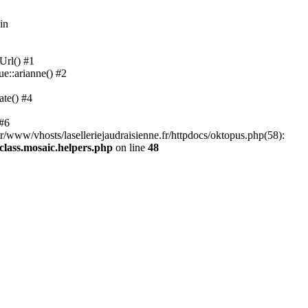
in
Url() #1
ue::arianne() #2
ate() #4
 #6
ar/www/vhosts/laselleriejaudraisienne.fr/httpdocs/oktopus.php(58):
/class.mosaic.helpers.php
on line
48