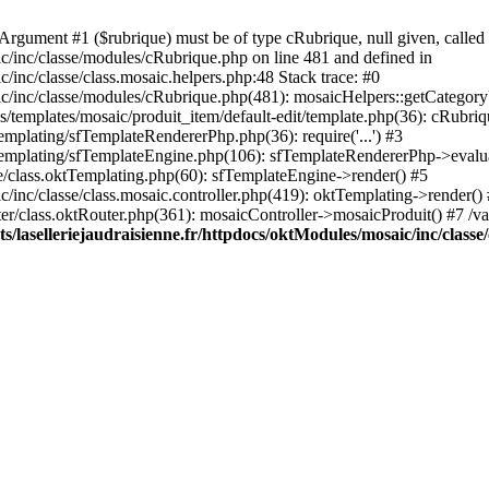
rgument #1 ($rubrique) must be of type cRubrique, null given, called 
ic/inc/classe/modules/cRubrique.php on line 481 and defined in
/inc/classe/class.mosaic.helpers.php:48 Stack trace: #0
ic/inc/classe/modules/cRubrique.php(481): mosaicHelpers::getCategory
s/templates/mosaic/produit_item/default-edit/template.php(36): cRubriq
emplating/sfTemplateRendererPhp.php(36): require('...') #3
sfTemplating/sfTemplateEngine.php(106): sfTemplateRendererPhp->evalu
ore/class.oktTemplating.php(60): sfTemplateEngine->render() #5
c/inc/classe/class.mosaic.controller.php(419): oktTemplating->render()
uter/class.oktRouter.php(361): mosaicController->mosaicProduit() #7 /v
/laselleriejaudraisienne.fr/httpdocs/oktModules/mosaic/inc/classe