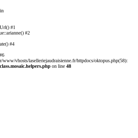
in
Url() #1
ue::arianne() #2
ate() #4
 #6
ar/www/vhosts/laselleriejaudraisienne.fr/httpdocs/oktopus.php(58):
/class.mosaic.helpers.php
on line
48