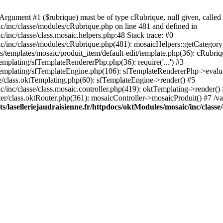
rgument #1 ($rubrique) must be of type cRubrique, null given, called 
ic/inc/classe/modules/cRubrique.php on line 481 and defined in
/inc/classe/class.mosaic.helpers.php:48 Stack trace: #0
ic/inc/classe/modules/cRubrique.php(481): mosaicHelpers::getCategory
s/templates/mosaic/produit_item/default-edit/template.php(36): cRubriq
emplating/sfTemplateRendererPhp.php(36): require('...') #3
sfTemplating/sfTemplateEngine.php(106): sfTemplateRendererPhp->evalu
ore/class.oktTemplating.php(60): sfTemplateEngine->render() #5
c/inc/classe/class.mosaic.controller.php(419): oktTemplating->render()
uter/class.oktRouter.php(361): mosaicController->mosaicProduit() #7 /v
/laselleriejaudraisienne.fr/httpdocs/oktModules/mosaic/inc/classe