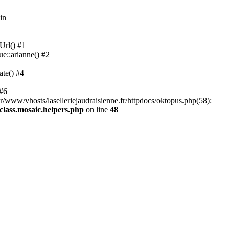
in
Url() #1
ue::arianne() #2
ate() #4
 #6
ar/www/vhosts/laselleriejaudraisienne.fr/httpdocs/oktopus.php(58):
/class.mosaic.helpers.php
on line
48