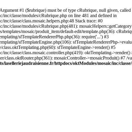
rgument #1 ($rubrique) must be of type cRubrique, null given, called 
ic/inc/classe/modules/cRubrique.php on line 481 and defined in
/inc/classe/class.mosaic.helpers.php:48 Stack trace: #0
ic/inc/classe/modules/cRubrique.php(481): mosaicHelpers::getCategory
s/templates/mosaic/produit_item/default-edit/template.php(36): cRubriq
emplating/sfTemplateRendererPhp.php(36): require('...') #3
sfTemplating/sfTemplateEngine.php(106): sfTemplateRendererPhp->evalu
ore/class.oktTemplating.php(60): sfTemplateEngine->render() #5
c/inc/classe/class.mosaic.controller.php(419): oktTemplating->render()
uter/class.oktRouter.php(361): mosaicController->mosaicProduit() #7 /v
/laselleriejaudraisienne.fr/httpdocs/oktModules/mosaic/inc/classe