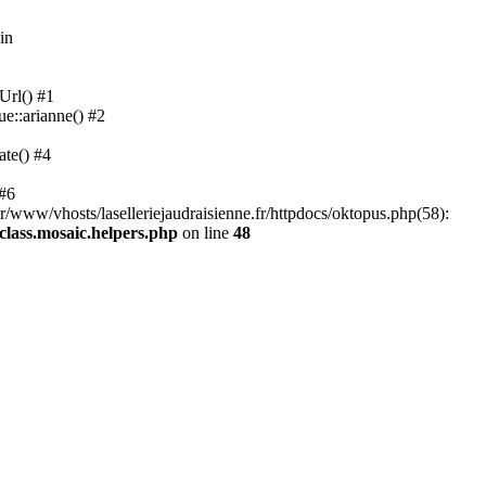
in
Url() #1
ue::arianne() #2
ate() #4
 #6
ar/www/vhosts/laselleriejaudraisienne.fr/httpdocs/oktopus.php(58):
/class.mosaic.helpers.php
on line
48