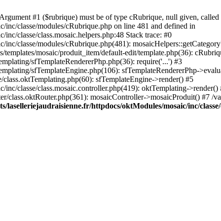
rgument #1 ($rubrique) must be of type cRubrique, null given, called 
ic/inc/classe/modules/cRubrique.php on line 481 and defined in
/inc/classe/class.mosaic.helpers.php:48 Stack trace: #0
ic/inc/classe/modules/cRubrique.php(481): mosaicHelpers::getCategory
s/templates/mosaic/produit_item/default-edit/template.php(36): cRubriq
emplating/sfTemplateRendererPhp.php(36): require('...') #3
sfTemplating/sfTemplateEngine.php(106): sfTemplateRendererPhp->evalu
ore/class.oktTemplating.php(60): sfTemplateEngine->render() #5
c/inc/classe/class.mosaic.controller.php(419): oktTemplating->render()
uter/class.oktRouter.php(361): mosaicController->mosaicProduit() #7 /v
/laselleriejaudraisienne.fr/httpdocs/oktModules/mosaic/inc/classe