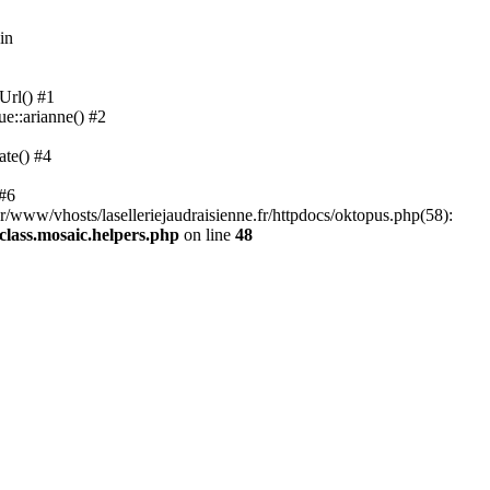
in
Url() #1
ue::arianne() #2
ate() #4
 #6
ar/www/vhosts/laselleriejaudraisienne.fr/httpdocs/oktopus.php(58):
/class.mosaic.helpers.php
on line
48