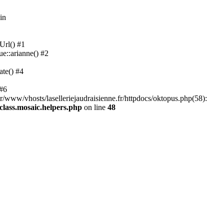
in
Url() #1
ue::arianne() #2
ate() #4
 #6
ar/www/vhosts/laselleriejaudraisienne.fr/httpdocs/oktopus.php(58):
/class.mosaic.helpers.php
on line
48