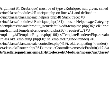
rgument #1 ($rubrique) must be of type cRubrique, null given, called 
ic/inc/classe/modules/cRubrique.php on line 481 and defined in
/inc/classe/class.mosaic.helpers.php:48 Stack trace: #0
ic/inc/classe/modules/cRubrique.php(481): mosaicHelpers::getCategory
s/templates/mosaic/produit_item/default-edit/template.php(36): cRubriq
emplating/sfTemplateRendererPhp.php(36): require('...') #3
sfTemplating/sfTemplateEngine.php(106): sfTemplateRendererPhp->evalu
ore/class.oktTemplating.php(60): sfTemplateEngine->render() #5
c/inc/classe/class.mosaic.controller.php(419): oktTemplating->render()
uter/class.oktRouter.php(361): mosaicController->mosaicProduit() #7 /v
/laselleriejaudraisienne.fr/httpdocs/oktModules/mosaic/inc/classe