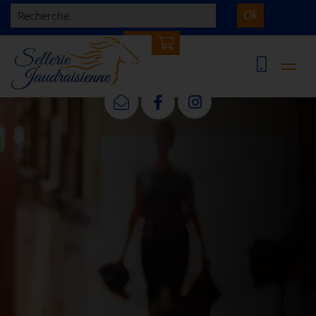
Recherche...
Ok
0 article(s)