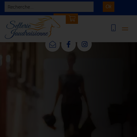
Recherche...
Ok
0 article(s)