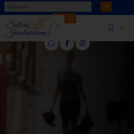
Recherche...
Ok
0 article(s)