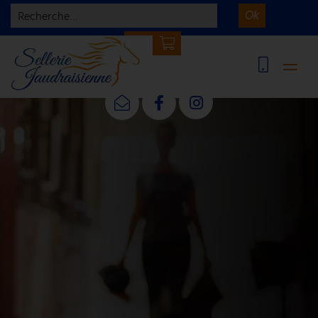
Recherche...
Ok
0 article(s)