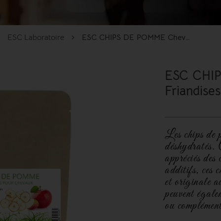
ESC Laboratoire
ESC CHIPS DE POMME Cheval – Friandises sans sucres et naturelles
ESC CHIP
Friandises
Les chips de p
déshydratés. 
appréciés des
additifs, ces 
et originale a
peuvent égalem
ou complément