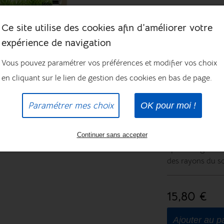
Format : 500gr
Ce site utilise des cookies afin d’améliorer votre
COMPOSI
expérience de navigation
Matière premièr
Composition : 
Vous pouvez paramétrer vos préférences et modifier vos choix
Constituants ana
en cliquant sur le lien de gestion des cookies en bas de page.
grasses brutes 3
phosphore 0,6%
Paramétrer mes choix
OK pour moi !
CON
Continuer sans accepter
Précautions d’us
après usage. Con
des rayons du so
15,80 €
Ajouter au p