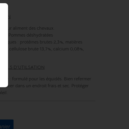
TION
e pour aliment des chevaux.
100% Pommes déshydratées
lytiques : protéines brutes 2,3%, matières
,9%, cellulose brute 13,7%, calcium 0,08%,
.
SEILS D'UTILSATION
age : formulé pour les équidés. Bien refermer
server dans un endroit frais et sec. Protéger
leil.
anier