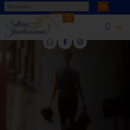
Recherche...
Ok
0 article(s)