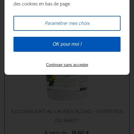
20,20 €
des cookies en bas de page.
Paramétrer mes choix
OK pour moi !
Continuer sans accepter
ESC ONGUENT AU LAURIER BLOND – ENTRETIEN
DU SABOT
16,60 €
À partir de :