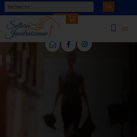
Recherche...
Ok
0 article(s)