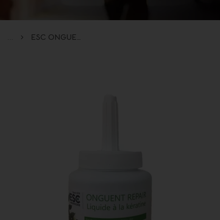
...
ESC ONGUENT REPAIR LIQUIDE à base d,huiles végétales et enrichi à la kératine – Risques de seime et fissures