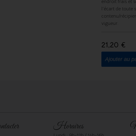
endroit frais et 
l’écart de toute
contenu/récipie
vigueur.
21,20 €
Ajouter au p
ntacter
Horaires
N
Lundi : 9h-12h / 14h-16h