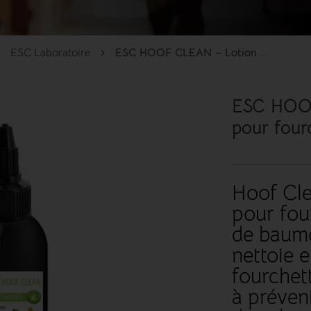
ESC Laboratoire
ESC HOOF CLEAN – Lotion purifiante pour fourchettes abîmées
ESC HOOF
pour four
Hoof Cle
pour fou
de baume
nettoie e
fourchet
à préveni