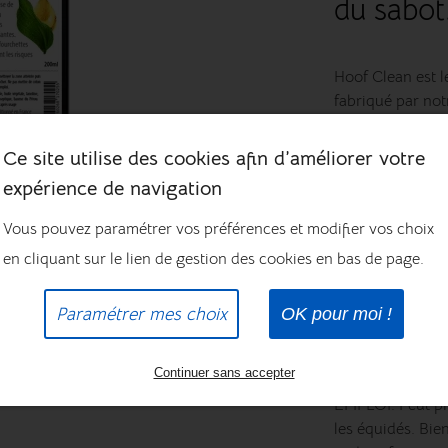
du sabot
Hoof Clean est l
fabriqué par not
Flacon 200ml a
Ce site utilise des cookies afin d’améliorer votre
Contient : alcoo
expérience de navigation
de morue, lanoli
Vous pouvez paramétrer vos préférences et modifier vos choix
Conseil d’utilisa
en cliquant sur le lien de gestion des cookies en bas de page.
préalablement ne
Laisser sécher 1
Paramétrer mes choix
OK pour moi !
Renouveler l’app
1 à 2 fois par se
Continuer sans accepter
Précautions d’
EMPLOI. Peut pr
les équidés. Bie