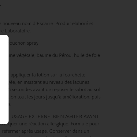
.
e nouveau nom d’Escarre. Produit élaboré et
re Laboratoire.
vec bouchon spray
l, résine végétale, baume du Pérou, huile de foie
ne.
tion : appliquer la lotion sur la fourchette
ttoyée, en insistant au niveau des lacunes.
0 à 15 secondes avant de reposer le sabot au sol.
lication tout les jours jusqu’à amélioration, puis
maine.
usage : USAGE EXTERNE. BIEN AGITER AVANT
ovoquer une réaction allergique. Formulé pour
n refermer après usage. Conserver dans un