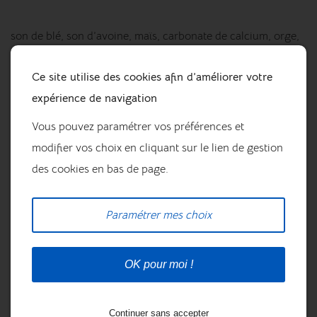
son de blé, son d’avoine, maïs, carbonate de calcium, orge,
mélasse de canne à sucre, framboises séchées. Additifs par
kg : Additifs nutritionnels : 1,480 mg fer (E1, oxyde de fer
Ce site utilise des cookies afin d’améliorer votre
(III)).
expérience de navigation
Constituants analytiques : protéine brute 10,3%, graisse
Vous pouvez paramétrer vos préférences et
brute 3,2%, fibre brute 11,0%, cendre brute 12,3%, calcium
modifier vos choix en cliquant sur le lien de gestion
3,2%, phosphore 0,12%, sodium 0,5%.
des cookies en bas de page.
CONSEILS D'UTILISATION
Paramétrer mes choix
Précautions d’usage : formulé pour les équidés. Bien
refermer après usage. Conserver dans un endroit frais et
OK pour moi !
sec. Protéger des rayons du soleil. Tenir hors de portée des
enfants.
Conseil d’utilisation : jusqu’à 200g par jour.
Continuer sans accepter