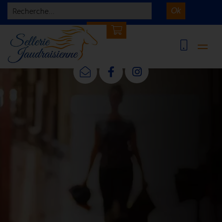
Recherche...
Ok
0 article(s)