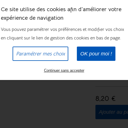
fibres de prairie
Ce site utilise des cookies afin d’améliorer votre
Constituants ana
expérience de navigation
brutes 2,1%, cel
Vous pouvez paramétrer vos préférences et modifier vos choix
0,86%, phosphor
en cliquant sur le lien de gestion des cookies en bas de page.
CONSEILS
Précautions d’us
Paramétrer mes choix
OK pour moi !
après usage. Con
des rayons du so
Continuer sans accepter
Conseil d’utilisa
8,20 €
Ajouter au p