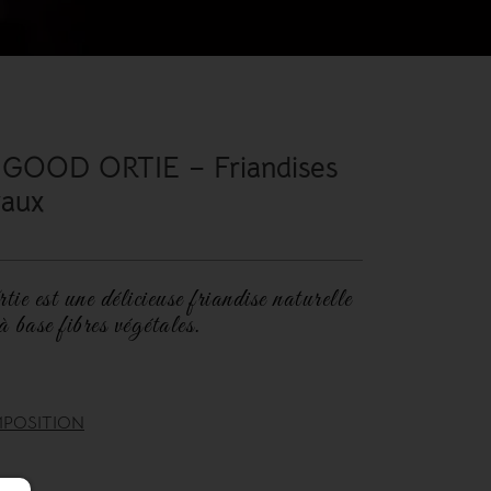
GOOD ORTIE – Friandises
vaux
e est une délicieuse friandise naturelle
 base fibres végétales.
POSITION