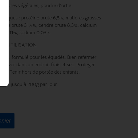
 et fibres végétales, poudre d’ortie.
lytiques : protéine brute 6,5%, matières grasses
lulose brute 31,4%, cendre brute 8,3%, calcium
e 0,11%, sodium 0,03%.
 D'UTILISATION
age : formulé pour les équidés. Bien refermer
server dans un endroit frais et sec. Protéger
leil. Tenir hors de portée des enfants.
tion : jusqu’à 200g par jour.
anier