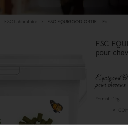
ESC Laboratoire
ESC EQUIGOOD ORTIE – Friandises pour chevaux
ESC EQUI
pour che
Equigood Orti
pour chevaux à
Format : 1kg
COM