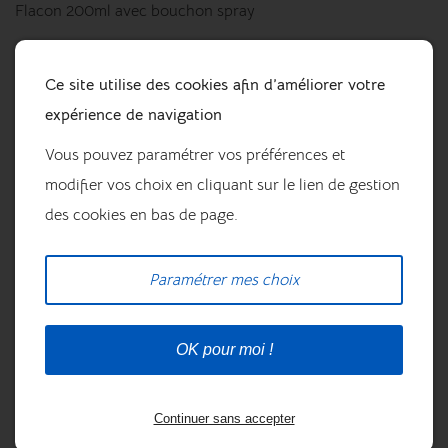
Flacon 200ml avec bouchon spray
Contient : alcool, résine végétale, baume du Pérou, huile de
foie de morue, lanoline.
Ce site utilise des cookies afin d’améliorer votre
expérience de navigation
Conseil d’utilisation : appliquer la lotion sur la fourchette
préalablement nettoyée, en insistant au niveau des lacunes.
Vous pouvez paramétrer vos préférences et
Laisser sécher 10 à 15 secondes avant de reposer le sabot au
modifier vos choix en cliquant sur le lien de gestion
sol. Renouveler l’application tout les jours jusqu’à
amélioration, puis 1 à 2 fois par semaine.
des cookies en bas de page.
Précautions d’usage : USAGE EXTERNE. BIEN AGITER
AVANT EMPLOI. Peut provoquer une réaction allergique.
Paramétrer mes choix
Formulé pour les équidés. Bien refermer après usage.
Conserver dans un endroit frais et sec. Tenir hors de portée
des enfants. Tenir à l’écart de toute source de chaleur ou
OK pour moi !
d’inflammation. Éliminer le contenu/récipient conformément
à la réglementation en vigueur.
Continuer sans accepter