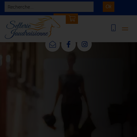
Recherche...
Ok
0 article(s)